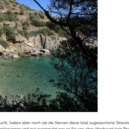
sucht, hatten aber noch nie die Nerven diese total zugewucherte Streck
rkierungen und gut ausgeputzt war es für uns aber überhaupt kein Pr