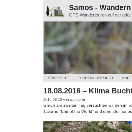
Zum
Samos - Wandern
Inhalt
GPS-Wandertouren auf der grie
springen
STARTSEITE
TOURENÜBERSICHT
KAPE
18.08.2016 – Klima Buch
2016-08-18
von
wanderer
Gleich am zweiten Tag versuchten wir den im v
Taverne ¨End of the World¨ und dem Eleimonos