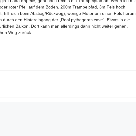
gia-Triada Kapelle, geht nach rechts ein Trampelpfad ab. Wenn ich mi
t oder roter Pfeil auf dem Boden. 200m Trampelpfad, 3m Fels hoch
ht, hilfreich beim Abstieg/Rückweg), wenige Meter um einen Fels herum
ch durch den Hintereingang der „Real pythagoras cave“. Etwas in die
rlichen Balkon. Dort kann man allerdings dann nicht weiter gehen,
chen Weg zurück.