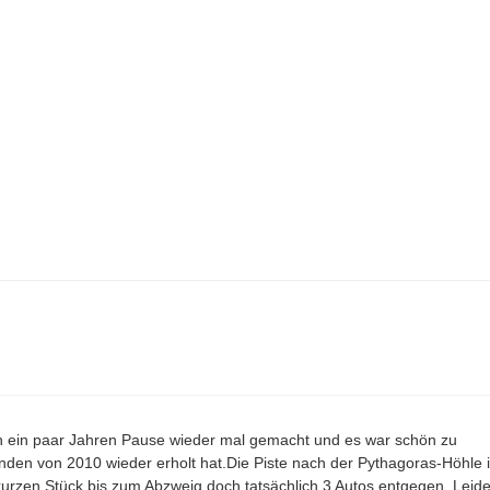
ch ein paar Jahren Pause wieder mal gemacht und es war schön zu
nden von 2010 wieder erholt hat.Die Piste nach der Pythagoras-Höhle i
urzen Stück bis zum Abzweig doch tatsächlich 3 Autos entgegen. Leide