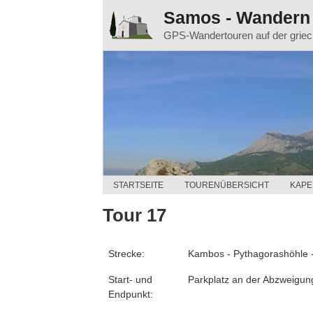
Zum
Samos - Wandern
Inhalt
GPS-Wandertouren auf der grie
springen
STARTSEITE
TOURENÜBERSICHT
KAPE
Tour 17
Strecke:
Kambos - Pythagorashöhle -
Start- und
Parkplatz an der Abzweigung
Endpunkt: