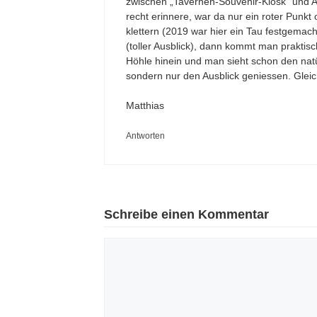
zwischen „Tavernen-Souvenir-Kiosk“ und A
recht erinnere, war da nur ein roter Punk
klettern (2019 war hier ein Tau festgemac
(toller Ausblick), dann kommt man praktis
Höhle hinein und man sieht schon den natü
sondern nur den Ausblick geniessen. Glei
Matthias
Antworten
Schreibe einen Kommentar
Kommentar