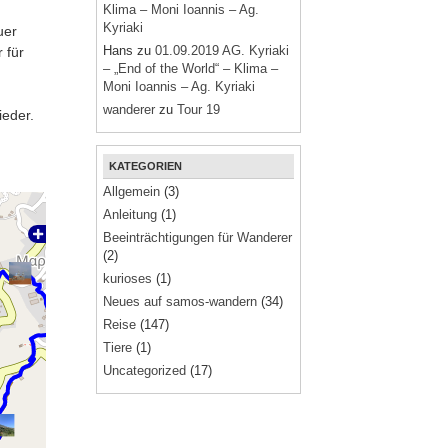
Klima – Moni Ioannis – Ag.
Kyriaki
uer
Hans
zu
01.09.2019 AG. Kyriaki
 für
– „End of the World“ – Klima –
Moni Ioannis – Ag. Kyriaki
wanderer
zu
Tour 19
eder.
KATEGORIEN
Allgemein
(3)
Anleitung
(1)
Beeinträchtigungen für Wanderer
(2)
kurioses
(1)
Neues auf samos-wandern
(34)
Reise
(147)
Tiere
(1)
Uncategorized
(17)