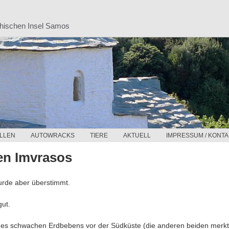
chischen Insel Samos
LLEN
AUTOWRACKS
TIERE
AKTUELL
IMPRESSUM / KONTA
en Imvrasos
wurde aber überstimmt.
gut.
des schwachen Erdbebens vor der Südküste (die anderen beiden merk