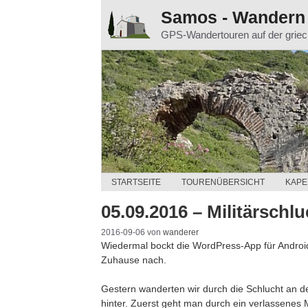
Zum
Samos - Wandern
Inhalt
GPS-Wandertouren auf der grie
springen
STARTSEITE
TOURENÜBERSICHT
KAPE
05.09.2016 – Militärschl
2016-09-06
von
wanderer
Wiedermal bockt die WordPress-App für Android. 
Zuhause nach.
Gestern wanderten wir durch die Schlucht an de
hinter. Zuerst geht man durch ein verlassenes M