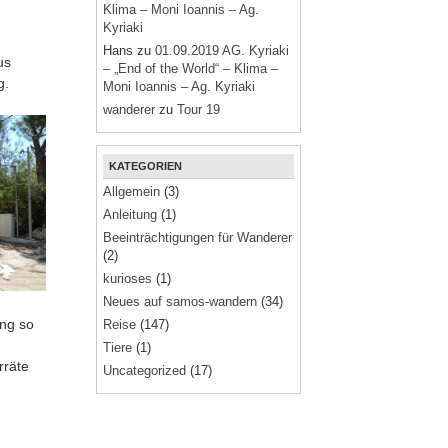
Klima – Moni Ioannis – Ag.
Kyriaki
Hans
zu
01.09.2019 AG. Kyriaki
us
– „End of the World“ – Klima –
g.
Moni Ioannis – Ag. Kyriaki
wanderer
zu
Tour 19
KATEGORIEN
Allgemein
(3)
Anleitung
(1)
Beeinträchtigungen für Wanderer
(2)
kurioses
(1)
Neues auf samos-wandern
(34)
ang so
Reise
(147)
Tiere
(1)
rräte
Uncategorized
(17)